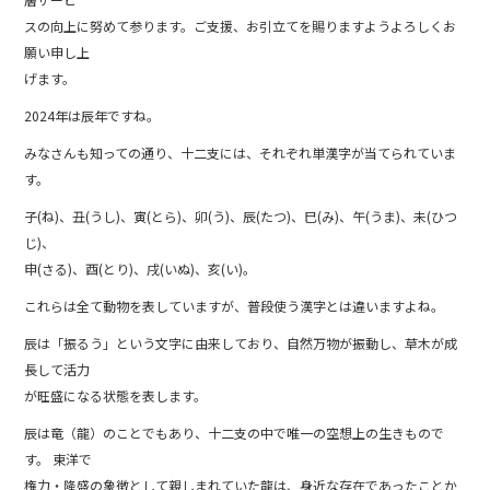
b
スの向上に努めて参ります。ご支援、お引立てを賜りますようよろしくお
o
願い申し上
げます。
o
2024年は辰年ですね。
k
みなさんも知っての通り、十二支には、それぞれ単漢字が当てられていま
す。
子(ね)、丑(うし)、寅(とら)、卯(う)、辰(たつ)、巳(み)、午(うま)、未(ひつ
じ)、
申(さる)、酉(とり)、戌(いぬ)、亥(い)。
これらは全て動物を表していますが、普段使う漢字とは違いますよね。
辰は「振るう」という文字に由来しており、自然万物が振動し、草木が成
長して活力
が旺盛になる状態を表します。
辰は竜（龍）のことでもあり、十二支の中で唯一の空想上の生きもので
す。 東洋で
権力・隆盛の象徴として親しまれていた龍は、身近な存在であったことか