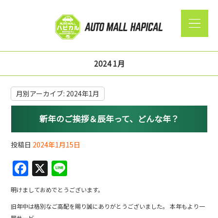
2024 1月
月別アーカイブ:
2024年1月
新年のご挨拶＆辰年って、どんな年？
投稿日
2024年1月15日
F
X
Li
a
n
明けましておめでとうございます。
c
e
旧年中は格別なご高配を賜り誠にありがとうございました。 本年もより一
e
層サービ