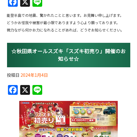
F
X
Li
a
n
能登半島での地震、驚かれたことと思います。お見舞い申し上げます。
c
e
どうかお怪我や被害が最小限でありますよう心より願っております。
e
微力ながら何かお力になれることがあれば、どうぞお知らせください。
b
o
☆秋田県オールスズキ「スズキ初売り」開催のお
o
知らせ☆
k
投稿日
2024年1月4日
F
X
Li
a
n
c
e
e
b