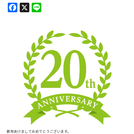
F
X
Li
a
n
c
e
e
b
o
o
k
新年あけましておめでとうございます。