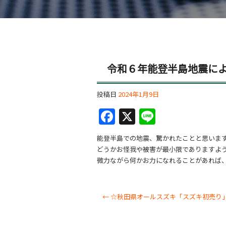
令和６年能登半島地震に
投稿日
2024年1月9日
F
X
Li
a
n
能登半島での地震、驚かれたことと思いま
c
e
どうかお怪我や被害が最小限でありますよ
e
微力ながら何かお力になれることがあれば
b
o
←
☆秋田県オールスズキ「スズキ初売り
o