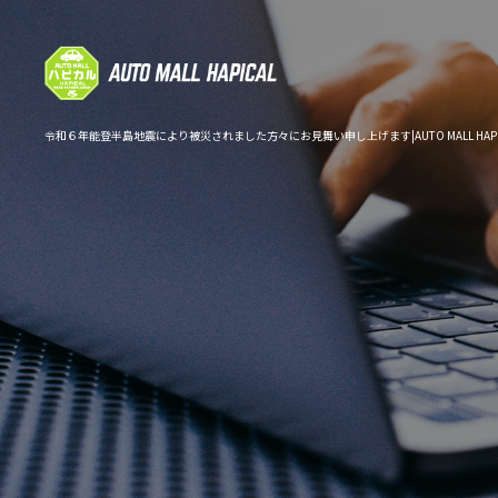
令和６年能登半島地震により被災されました方々にお見舞い申し上げます|AUTO MALL HAPI