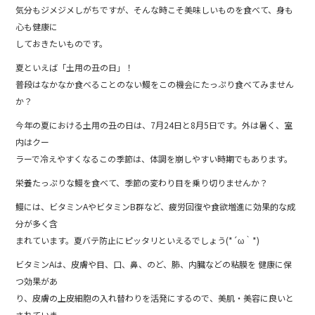
b
気分もジメジメしがちですが、そんな時こそ美味しいものを食べて、身も
心も健康に
o
しておきたいものです。
o
夏といえば「土用の丑の日」！
k
普段はなかなか食べることのない鰻をこの機会にたっぷり食べてみません
か？
今年の夏における土用の丑の日は、7月24日と8月5日です。外は暑く、室
内はクー
ラーで冷えやすくなるこの季節は、体調を崩しやすい時期でもあります。
栄養たっぷりな鰻を食べて、季節の変わり目を乗り切りませんか？
鰻には、ビタミンAやビタミンB群など、疲労回復や食欲増進に効果的な成
分が多く含
まれています。夏バテ防止にピッタリといえるでしょう(*´ω｀*)
ビタミンAは、皮膚や目、口、鼻、のど、肺、内臓などの粘膜を 健康に保
つ効果があ
り、皮膚の上皮細胞の入れ替わりを活発にするので、美肌・美容に良いと
されていま