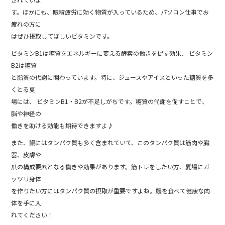
す。ほかにも、眼精疲労に効く物質が入っているため、パソコン仕事でお
疲れの方に
はぜひ摂取してほしいビタミンです。
ビタミンB1は糖質をエネルギーに変える酵素の働きを促す効果、 ビタミン
B2は糖質
と脂質の代謝に関わっています。特に、ジュースやアイスといった糖質を多
くとる夏
場には、 ビタミンB1・B2が不足しがちです。糖質の代謝を促すことで、
脳や神経の
働きを助ける効能も期待できますよ♪
また、鰻にはタンパク質も多く含まれていて、このタンパク質は筋肉や臓
器、皮膚や
爪の構成要素となる働きや効果があります。筋トレをしたい方、夏場にガ
ッツリ身体
を作りたい方にはタンパク質の摂取が重要ですよね。鰻を食べて健康な肉
体を手に入
れてください！