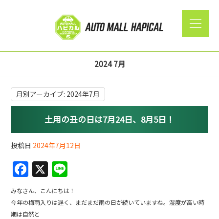
2024 7月
月別アーカイブ:
2024年7月
土用の丑の日は7月24日、8月5日！
投稿日
2024年7月12日
F
X
Li
a
n
みなさん、こんにちは！
c
e
今年の梅雨入りは遅く、まだまだ雨の日が続いていますね。湿度が高い時
e
期は自然と