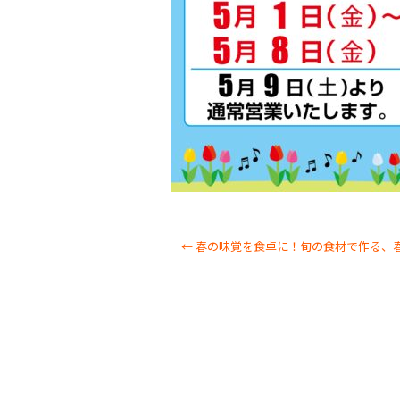
k
←
春の味覚を食卓に！旬の食材で作る、