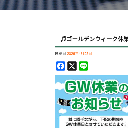
♬ゴールデンウィーク休
投稿日
2026年4月28日
F
X
Li
a
n
c
e
e
b
o
o