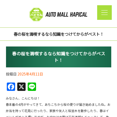
春の桜を満喫するなら知識をつけてからがベスト！
春の桜を満喫するなら知識をつけてからがベス
ト！
投稿日
2025年4月11日
F
X
Li
a
n
みなさん、こんにちは！
c
e
春本番の4月がやってきて、あちこちから桜の便りが届き始めましたね。お
e
弁当を持って花見に行ったり、家族や友人と桜並木を散歩したり、春はイ
ベントがめじろ押しですが、お出かけの際は天気予報もチェックして、急