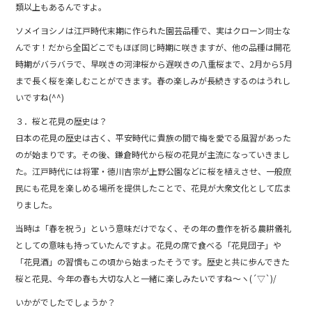
類以上もあるんですよ。
ソメイヨシノは江戸時代末期に作られた園芸品種で、実はクローン同士な
んです！だから全国どこでもほぼ同じ時期に咲きますが、他の品種は開花
時期がバラバラで、早咲きの河津桜から遅咲きの八重桜まで、2月から5月
まで長く桜を楽しむことができます。春の楽しみが長続きするのはうれし
いですね(^^)
３．桜と花見の歴史は？
日本の花見の歴史は古く、平安時代に貴族の間で梅を愛でる風習があった
のが始まりです。その後、鎌倉時代から桜の花見が主流になっていきまし
た。江戸時代には将軍・徳川吉宗が上野公園などに桜を植えさせ、一般庶
民にも花見を楽しめる場所を提供したことで、花見が大衆文化として広ま
りました。
当時は「春を祝う」という意味だけでなく、その年の豊作を祈る農耕儀礼
としての意味も持っていたんですよ。花見の席で食べる「花見団子」や
「花見酒」の習慣もこの頃から始まったそうです。歴史と共に歩んできた
桜と花見、今年の春も大切な人と一緒に楽しみたいですね～ヽ(´▽`)/
いかがでしたでしょうか？