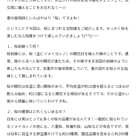
b
な雨に備えることをお忘れなく～☆
o
春の風物詩といえばやはり「桜」ですよね！
o
ということで今回は、桜にまつわる豆知識をご紹介します。せっかく桜を
k
楽しむなら知識をつけて楽しんでいきましょう(^^)/~~~
１．桜前線って何？
桜前線とは、桜（主にソメイヨシノ）の開花日を結んだ線のことです。通
常、南から北へと桜の開花が進むため、その様子を天気図の前線のように
表したものなんです。気象庁が毎年発表していて、春の訪れを知らせる指
標として親しまれています。
桜の開花は気温と深い関係があり、平均気温が約10度を超えるとつぼみが
膨らみ始め、約15度になると開花する傾向があるそうです。だから温かい
南から順番に咲いていくわけですね。
２．桜の種類はどれくらいあるの？
日本には実はとっても多くの桜の品種があるんです！一般的に知られてい
るソメイヨシノの他にも、八重桜、枝垂れ桜、山桜などが有名ですが、実
は日本に自生する野生種だけでも約10種類、園芸品種を含めると約200種