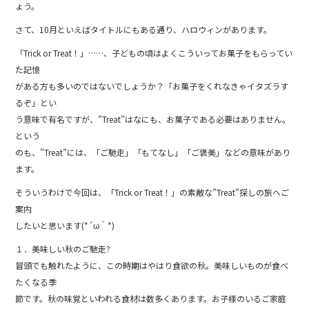
o
ょう。
o
さて、10月といえばタイトルにもある通り、ハロウィンがあります。
k
「Trick or Treat！」……、子どもの頃はよくこういってお菓子をもらってい
た記憶
がある方も多いのではないでしょうか？「お菓子をくれなきゃイタズラす
るぞ」とい
う意味で有名ですが、”Treat”はなにも、お菓子である必要はありません。
という
のも、”Treat”には、「ご馳走」「もてなし」「ご褒美」などの意味があり
ます。
そういうわけで今回は、「Trick or Treat！」の素敵な”Treat”探しの旅へご
案内
したいと思います(*´ω｀*)
１．美味しい秋のご馳走?
冒頭でも触れたように、この時期はやはり食欲の秋。美味しいものが食べ
たくなる季
節です。秋の味覚といわれる食材は数多くあります。お子様のいるご家庭