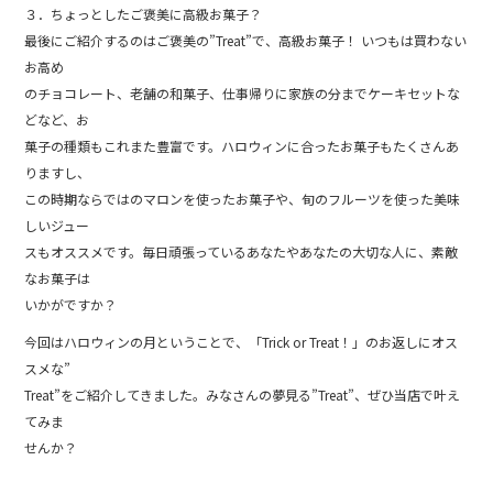
３．ちょっとしたご褒美に高級お菓子？
最後にご紹介するのはご褒美の”Treat”で、高級お菓子！ いつもは買わない
お高め
のチョコレート、老舗の和菓子、仕事帰りに家族の分までケーキセットな
どなど、お
菓子の種類もこれまた豊富です。ハロウィンに合ったお菓子もたくさんあ
りますし、
この時期ならではのマロンを使ったお菓子や、旬のフルーツを使った美味
しいジュー
スもオススメです。毎日頑張っているあなたやあなたの大切な人に、素敵
なお菓子は
いかがですか？
今回はハロウィンの月ということで、「Trick or Treat！」のお返しにオス
スメな”
Treat”をご紹介してきました。みなさんの夢見る”Treat”、ぜひ当店で叶え
てみま
せんか？