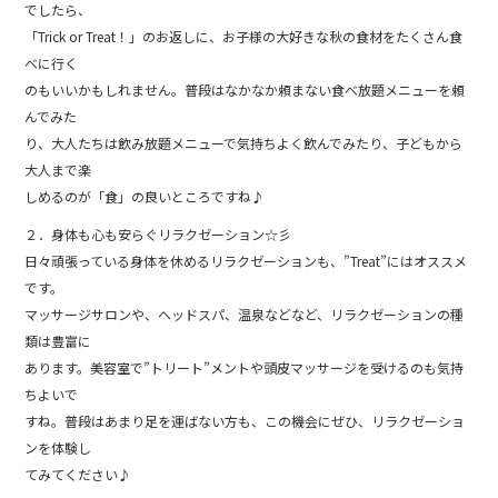
でしたら、
「Trick or Treat！」のお返しに、お子様の大好きな秋の食材をたくさん食
べに行く
のもいいかもしれません。普段はなかなか頼まない食べ放題メニューを頼
んでみた
り、大人たちは飲み放題メニューで気持ちよく飲んでみたり、子どもから
大人まで楽
しめるのが「食」の良いところですね♪
２．身体も心も安らぐリラクゼーション☆彡
日々頑張っている身体を休めるリラクゼーションも、”Treat”にはオススメ
です。
マッサージサロンや、ヘッドスパ、温泉などなど、リラクゼーションの種
類は豊富に
あります。美容室で”トリート”メントや頭皮マッサージを受けるのも気持
ちよいで
すね。普段はあまり足を運ばない方も、この機会にぜひ、リラクゼーショ
ンを体験し
てみてください♪