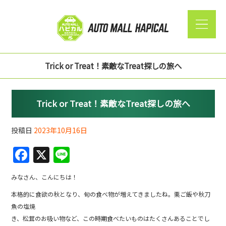
Trick or Treat！素敵なTreat探しの旅へ
Trick or Treat！素敵なTreat探しの旅へ
投稿日
2023年10月16日
F
X
Li
a
n
みなさん、こんにちは！
c
e
本格的に食欲の秋となり、旬の食べ物が増えてきましたね。栗ご飯や秋刀
e
魚の塩焼
b
き、松茸のお吸い物など、この時期食べたいものはたくさんあることでし