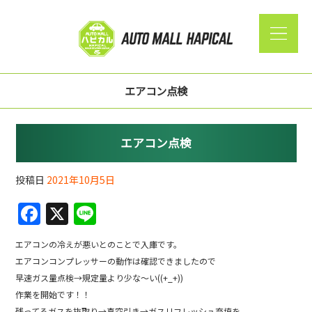
エアコン点検
エアコン点検
投稿日
2021年10月5日
F
X
Li
a
n
エアコンの冷えが悪いとのことで入庫です。
c
e
エアコンコンプレッサーの動作は確認できましたので
e
早速ガス量点検→規定量より少な〜い((+_+))
b
作業を開始です！！
残ってるガスを抜取り→真空引き→ガスリフレッシュ充填を